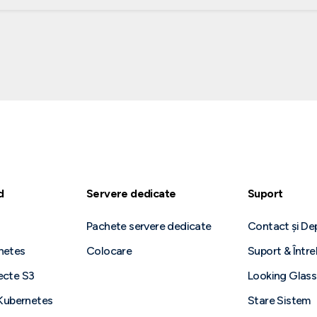
d
Servere dedicate
Suport
Pachete servere dedicate
Contact și D
netes
Colocare
Suport & Între
ecte S3
Looking Glass
 Kubernetes
Stare Sistem