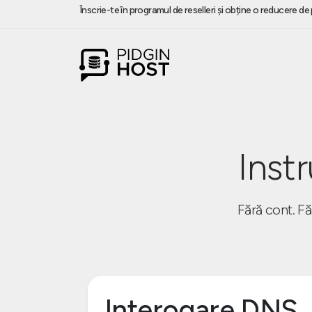
Înscrie-te în programul de reselleri și obține o reducere d
Inst
Fără cont. Fă
Interogare DNS