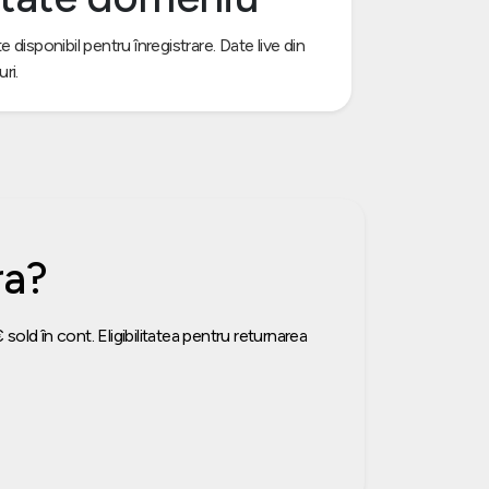
disponibil pentru înregistrare. Date live din
ri.
ra?
sold în cont. Eligibilitatea pentru returnarea