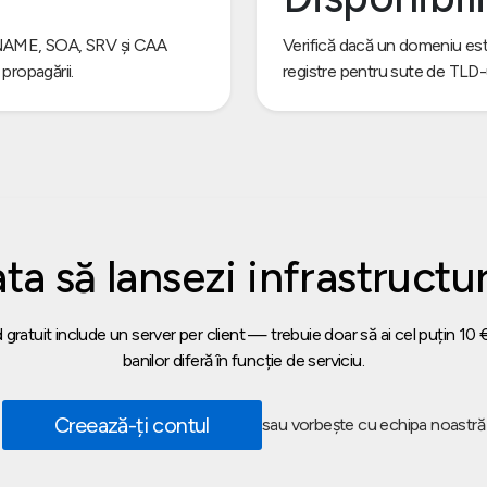
 CNAME, SOA, SRV și CAA
Verifică dacă un domeniu este 
 propagării.
registre pentru sute de TLD-u
ta să lansezi infrastructu
gratuit include un server per client — trebuie doar să ai cel puțin 10 € 
banilor diferă în funcție de serviciu.
Creează-ți contul
sau vorbește cu echipa noastră