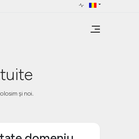
tuite
olosim și noi.
itate domeniu