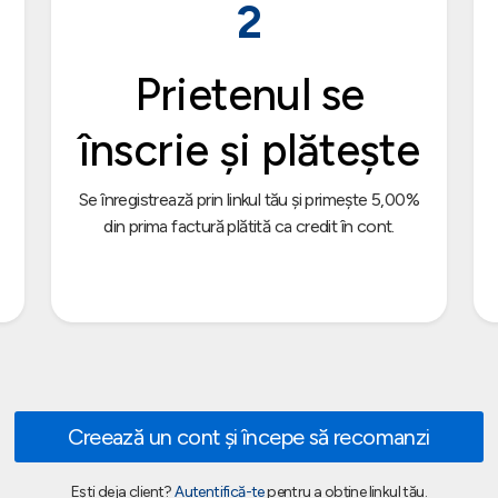
2
Prietenul se
înscrie și plătește
Se înregistrează prin linkul tău și primește 5,00%
din prima factură plătită ca credit în cont.
Creează un cont și începe să recomanzi
Ești deja client?
Autentifică-te
pentru a obține linkul tău.