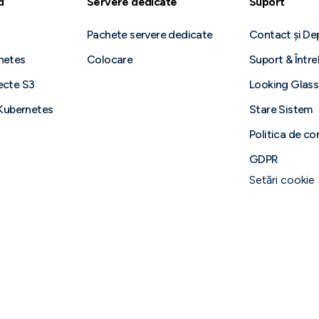
d
Servere dedicate
Suport
Pachete servere dedicate
Contact și D
netes
Colocare
Suport & Între
ecte S3
Looking Glass
 Kubernetes
Stare Sistem
Politica de co
GDPR
Setări cookie