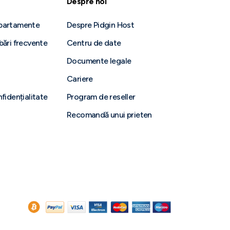
Despre noi
epartamente
Despre Pidgin Host
bări frecvente
Centru de date
Documente legale
Cariere
nfidențialitate
Program de reseller
Recomandă unui prieten