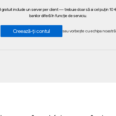
gratuit include un server per client — trebuie doar să ai cel puțin 10 € 
banilor diferă în funcție de serviciu.
Creează-ți contul
sau vorbește cu echipa noastră