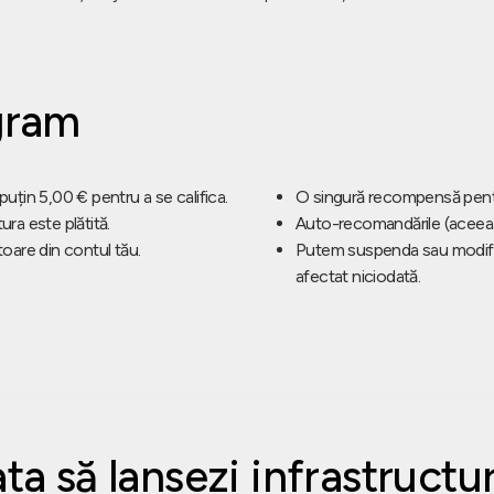
gram
 puțin 5,00 € pentru a se califica.
O singură recompensă pentr
ura este plătită.
Auto-recomandările (aceeași 
itoare din contul tău.
Putem suspenda sau modifica
afectat niciodată.
ta să lansezi infrastructu