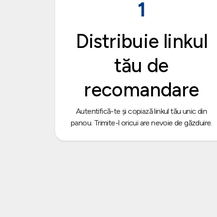
1
Distribuie linkul
tău de
recomandare
Autentifică-te și copiază linkul tău unic din
panou. Trimite-l oricui are nevoie de găzduire.