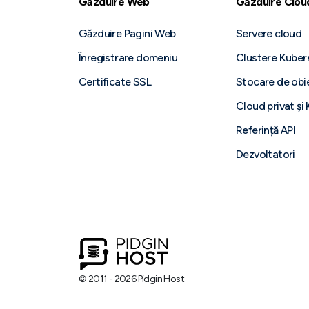
Găzduire Web
Găzduire Clou
Găzduire Pagini Web
Servere cloud
Înregistrare domeniu
Clustere Kuber
Certificate SSL
Stocare de obi
Cloud privat și
Referință API
Dezvoltatori
© 2011 - 2026 Pidgin Host