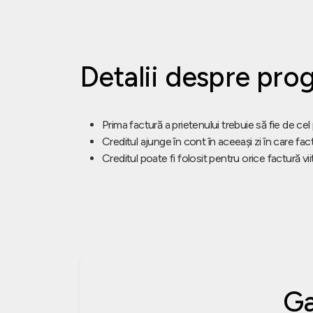
Detalii despre pro
Prima factură a prietenului trebuie să fie de cel
Creditul ajunge în cont în aceeași zi în care fact
Creditul poate fi folosit pentru orice factură vi
Ga