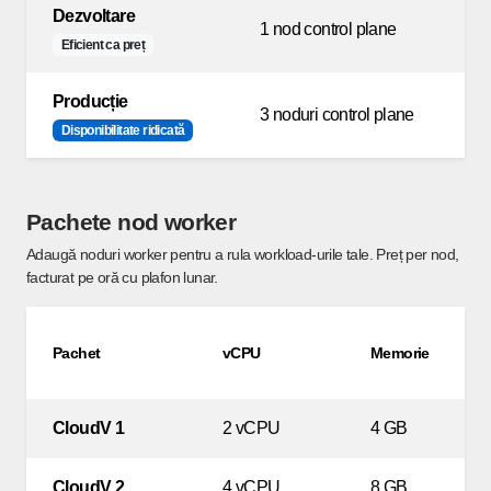
Dezvoltare
1 nod control plane
1
Eficient ca preț
Producție
3 noduri control plane
2
Disponibilitate ridicată
Pachete nod worker
Adaugă noduri worker pentru a rula workload-urile tale. Preț per nod,
facturat pe oră cu plafon lunar.
Pachet
vCPU
Memorie
CloudV 1
2 vCPU
4 GB
CloudV 2
4 vCPU
8 GB