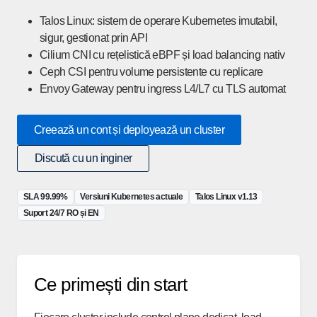
Talos Linux: sistem de operare Kubernetes imutabil,
sigur, gestionat prin API
Cilium CNI cu rețelistică eBPF și load balancing nativ
Ceph CSI pentru volume persistente cu replicare
Envoy Gateway pentru ingress L4/L7 cu TLS automat
Creează un cont și deployează un cluster
Discută cu un inginer
SLA 99.99%
Versiuni Kubernetes actuale
Talos Linux v1.13
Suport 24/7 RO și EN
Ce primești din start