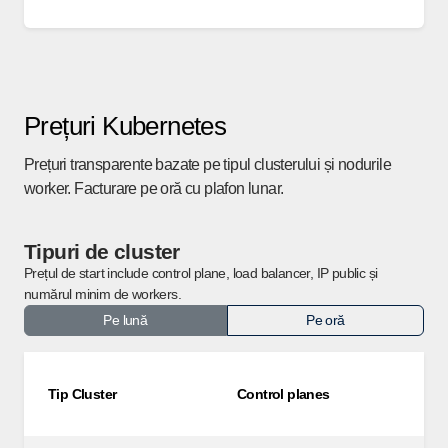
Prețuri Kubernetes
Prețuri transparente bazate pe tipul clusterului și nodurile
worker. Facturare pe oră cu plafon lunar.
Tipuri de cluster
Prețul de start include control plane, load balancer, IP public și
numărul minim de workers.
Pe lună
Pe oră
Tip Cluster
Control planes
W